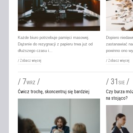
Każde biuro potrzebuje pamięci masowej.
Dopiero niedawn
Dążenie do rezygnacji z papieru trwa już od
zastanawiać nad
dłuższego czasu i...
powinno ono wy
/
Zobacz więcej
/
Zobacz więcej
/ 7
/
/ 31
/
WRZ
SIE
Ćwicz trochę, skoncentruj się bardziej
Czy burza móz
na stojąco?