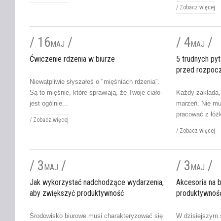
/
Zobacz więcej
/ 16
/
/ 4
/
MAJ
MAJ
Ćwiczenie rdzenia w biurze
5 trudnych pyt
przed rozpoc
Niewątpliwie słyszałeś o "mięśniach rdzenia".
Są to mięśnie, które sprawiają, że Twoje ciało
Każdy zakłada,
jest ogólnie...
marzeń. Nie mu
pracować z łóżk
/
Zobacz więcej
/
Zobacz więcej
/ 3
/
/ 3
/
MAJ
MAJ
Jak wykorzystać nadchodzące wydarzenia,
Akcesoria na 
aby zwiększyć produktywność
produktywnoś
Środowisko biurowe musi charakteryzować się
W dzisiejszym 