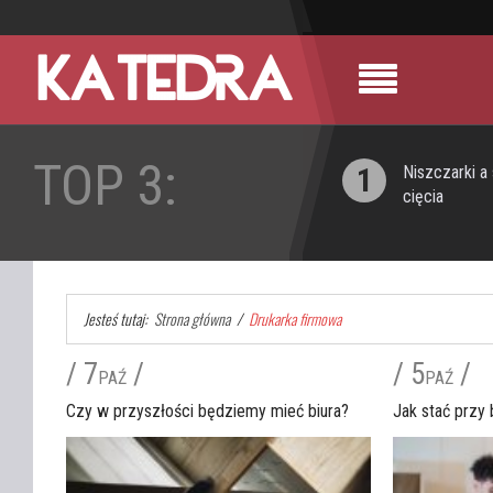
TOP 3:
1
Niszczarki a
cięcia
Jesteś tutaj:
Strona główna
/
Drukarka firmowa
/ 7
/
/ 5
/
PAŹ
PAŹ
Czy w przyszłości będziemy mieć biura?
Jak stać przy 