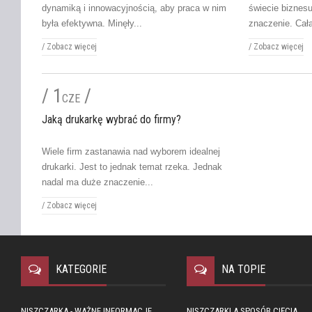
dynamiką i innowacyjnością, aby praca w nim
świecie biznes
była efektywna. Minęły...
znaczenie. Cała
/
Zobacz więcej
/
Zobacz więcej
/ 1
/
CZE
Jaką drukarkę wybrać do firmy?
Wiele firm zastanawia nad wyborem idealnej
drukarki. Jest to jednak temat rzeka. Jednak
nadal ma duże znaczenie...
/
Zobacz więcej
KATEGORIE
NA TOPIE
NISZCZARKA - WAŻNE INFORMACJE
NISZCZARKI A SPOSÓB CIĘCIA