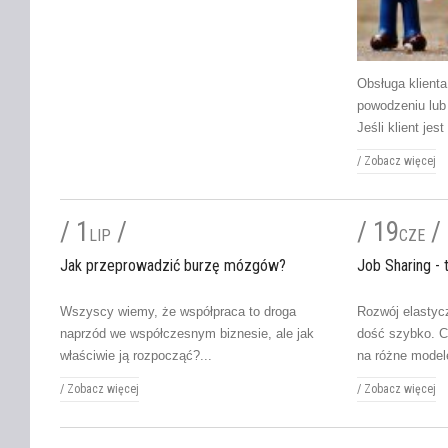
Obsługa klient
powodzeniu lub 
Jeśli klient jes
/
Zobacz więcej
/ 1
/
/ 19
/
LIP
CZE
Jak przeprowadzić burzę mózgów?
Job Sharing - 
Wszyscy wiemy, że współpraca to droga
Rozwój elastyc
naprzód we współczesnym biznesie, ale jak
dość szybko. C
właściwie ją rozpocząć?...
na różne modele
/
Zobacz więcej
/
Zobacz więcej