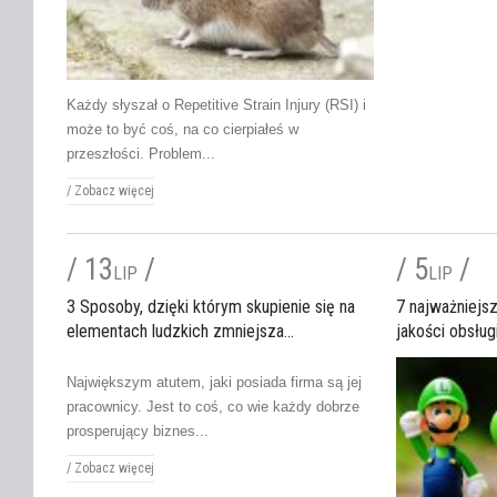
Każdy słyszał o Repetitive Strain Injury (RSI) i
może to być coś, na co cierpiałeś w
przeszłości. Problem...
/
Zobacz więcej
/ 13
/
/ 5
/
LIP
LIP
3 Sposoby, dzięki którym skupienie się na
7 najważniejs
elementach ludzkich zmniejsza...
jakości obsługi
Największym atutem, jaki posiada firma są jej
pracownicy. Jest to coś, co wie każdy dobrze
prosperujący biznes...
/
Zobacz więcej